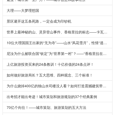
大理——大梦理想国
景区避开这五条死路，一定会成为印钞机
世界上最神秘的山、灵异登山事件、香格里拉的标志——卡瓦格博
10位大理国国王出家的“无为寺”——山水“风花雪月”，性情“逍遥自在”！
尼汝为什么被联合国“钦定”为“世界第一村”？——“香格里拉在云南”的证据链获得了国际认同！
上亿旅游投资买来的24条教训！十亿价值的24条点评！
如何做好旅游局长？五大思维、四种观念、三个标准！
为什么烧掉400亿的独山水司楼没人看？如何打造震撼建筑带动百万游客？
出奇招才能出奇迹！城市策划和旅游规划的37个经典案例
70亿个向往！——城市策划、旅游策划的五大方法