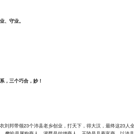
业、守业。
系，三个巧合，妙！
衣刘邦带领23个沛县老乡创业，打天下，得大汉，最终这23人
人，樊哙是屠狗商人，灌婴是丝缯商人，王陵是县豪富商，以沛