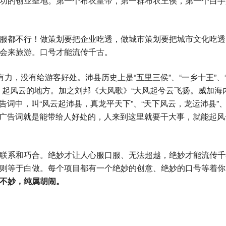
功的创业圣地。第一个布衣皇帝，第一群布衣王侯，第一个白手
服都不行！做策划要把企业吃透，做城市策划要把城市文化吃透
会来旅游。口号才能流传千古。
力，没有给游客好处。沛县历史上是“五里三侯”、“一乡十王”、
，起风云的地方。加之刘邦《大风歌》“大风起兮云飞扬。威加海
告词中，叫“风云起沛县，真龙平天下”、“天下风云，龙运沛县”、
样的广告词就是能带给人好处的，人来到这里就要干大事，就能起风
联系和巧合。绝妙才让人心服口服、无法超越，绝妙才能流传千
则等于白做。每个项目都有一个绝妙的创意、绝妙的口号等着你
不妙，纯属胡闹。