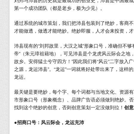
刘邦与沛县的历史就是最成功的创业史，沛县是中国最成
第一个成功团队（都是老乡，极为少见）。
通过系统的城市策划，我们把沛县包装到了绝妙，客商不
才能做透，做透才能绝妙。绝妙即服，人才会来投资，才
沛县现有的“刘邦故里，大汉之城”形象口号，准确但不够有
帝”（朱元璋祖籍地），可见沛县是个龙虎风云际会之地
故乡。安得猛士兮守四方！”因此我们将“风云”二字放入广
之源，龙运沛县”。“龙运”一词就将好处带出来了，这
龙运。
最关键是要绝妙，每个字、每个词都与当地文化、资源有
市形象口号（形象概念）、品牌广告语必须做到绝妙。否
找到这个绝妙的创意，否则创意策划一定没做到位！
创意
●
招商口号：风云际会，龙运充沛