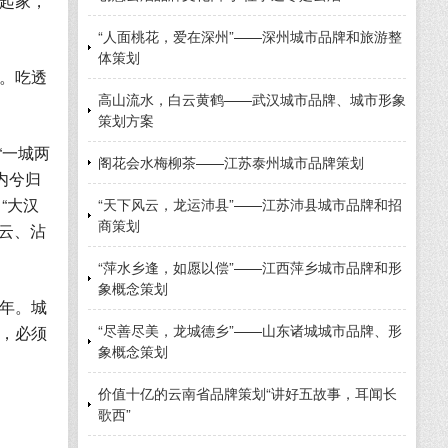
起家，
“人面桃花，爱在深州”——深州城市品牌和旅游整
体策划
。吃透
高山流水，白云黄鹤——武汉城市品牌、城市形象
策划方案
“一城两
阁花会水梅柳茶——江苏泰州城市品牌策划
内兮归
“大汉
“天下风云，龙运沛县”——江苏沛县城市品牌和招
商策划
云、沾
“萍水乡逢，如愿以偿”——江西萍乡城市品牌和形
象概念策划
年。城
“尽善尽美，龙城德乡”——山东诸城城市品牌、形
，必须
象概念策划
价值十亿的云南省品牌策划“讲好五故事，耳闻长
歌西”