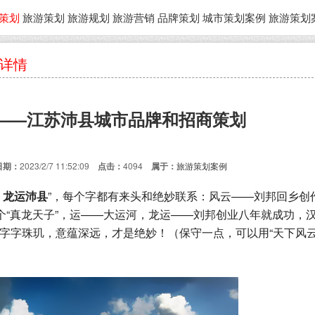
策划
旅游策划
旅游规划
旅游营销
品牌策划
城市策划案例
旅游策划
品详情
”——江苏沛县城市品牌和招商策划
日期：
2023/2/7 11:52:09
点击：
4094
属于：
旅游策划案例
，龙运沛县
”，每个字都有来头和绝妙联系：风云——刘邦回乡创
个“真龙天子”，运——大运河，龙运——刘邦创业八年就成功，
字字珠玑，意蕴深远，才是绝妙！（保守一点，可以用“天下风