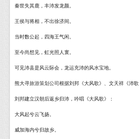
秦世失其鹿，丰沛发龙颜。
王侯与将相，不出徐济间。
当时数公起，四海王气闲。
至今尚想见，虹光照人寰。
可见沛县是风云际会，龙运充沛的风水宝地。
熊大寻
旅游策划公司
根据刘邦《大风歌》、文天祥《沛歌
刘邦建立汉朝后返乡归沛，吟唱《大风歌》：
大风起兮云飞扬。
威加海内兮归故乡。