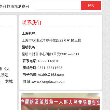
案例
旅游规划案例
联系我们
熊大寻旅游策划公司
上海机构:
上海市杨浦区湾谷科技园22号A1幢三楼
昆明机构:
昆明市财富中心B幢1单元2501—2511
联系电话:
13888113812
座机号码:
0871-63611698
作《大
汉朝建
电子信箱:
xdx99@163.com
云，龙城
网 址:
www.xiongdaxun.com