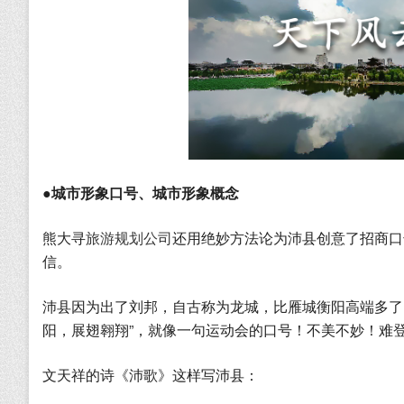
●城市形象口号、城市形象概念
熊大寻
旅游规划公司
还用绝妙方法论为沛县创意了招商口
信。
沛县因为出了刘邦，自古称为龙城，比雁城衡阳高端多了
阳，展翅翱翔”，就像一句运动会的口号！不美不妙！难
文天祥的诗《沛歌》这样写沛县：