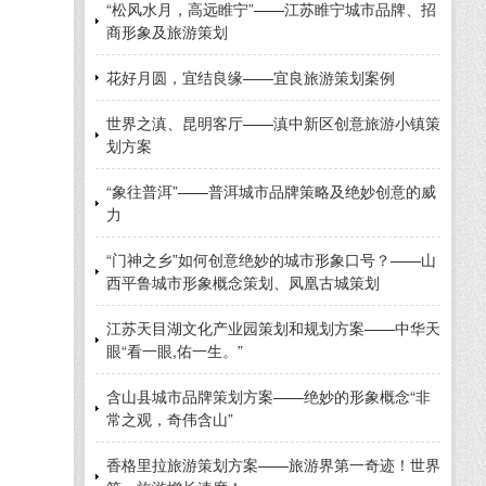
“松风水月，高远睢宁”——江苏睢宁城市品牌、招
商形象及旅游策划
花好月圆，宜结良缘——宜良旅游策划案例
世界之滇、昆明客厅——滇中新区创意旅游小镇策
划方案
“象往普洱”——普洱城市品牌策略及绝妙创意的威
力
“门神之乡”如何创意绝妙的城市形象口号？——山
西平鲁城市形象概念策划、凤凰古城策划
江苏天目湖文化产业园策划和规划方案——中华天
眼“看一眼,佑一生。”
含山县城市品牌策划方案——绝妙的形象概念“非
常之观，奇伟含山”
香格里拉旅游策划方案——旅游界第一奇迹！世界