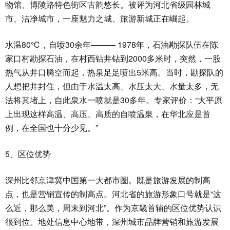
物馆、博陵路特色街区古韵悠长。被评为河北省级园林城
市、洁净城市，一座魅力之城、旅游新城正在崛起。
水温80℃，自喷30余年——— 1978年，石油勘探队伍在陈
家口村勘探石油，在村西钻井钻到2000多米时，突然，一股
热气从井口腾空而起，热泉足足喷出5米高。当时，勘探队的
人想把井封住，但由于水温太高、水压太大、水量太多，无
法将其堵上，自此泉水一喷就是30多年。专家评价：“大平原
上出现这样高温、高压、高质的自喷温泉，在华北应是首
例，在全国也十分少见。”
5、区位优势
深州比邻京津冀中国第一大都市圈。既是旅游发展的制高
点，也是营销宣传的制高点。河北省的旅游形象口号就是“这
么近，那么美，周末到河北”。作为京畿首辅的区位优势认识
很到位。地处信息中心地带，深州城市品牌营销和旅游发展