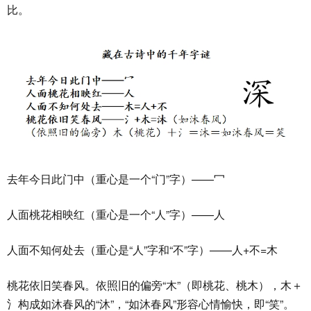
比。
去年今日此门中（重心是一个“门”字）——冖
人面桃花相映红（重心是一个“人”字）——人
人面不知何处去（重心是“人”字和“不”字）——人+不=木
桃花依旧笑春风。依照旧的偏旁“木”（即桃花、桃木），木＋
氵构成如沐春风的“沐”，“如沐春风”形容心情愉快，即“笑”。