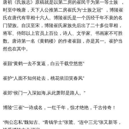
唐初《氏族志》原稿就是以第二房的崔民干为第一等士族 ，
时至中晚唐，天下人公推第二房崔氏为“士族之冠” ，博陵崔
氏在唐代有宰相十六人。博陵崔氏是一个历经千年不衰的名
门望族。自汉至宋，博陵崔氏家族先后出了二十多位宰相，
将军、侍郎以上官员上百位，诗人、文学家、书画家不可胜
数。唐诗第一名《黄鹤楼》的作者崔颢，亦是其一。崔护当
然也在其中。
崔颢“黄鹤一去不复返，白云千载空悠悠”
崔护“人面不知何处去，桃花依旧笑春风”
崔郊“侯门一入深如海,从此萧郎是路人。”
博陵“三崔”一诗成名，一红千年，惊才绝艳，千古传奇！
“徇公忘私”魏知古、“青钱学士”张鷟、“连中三元”张又新等，