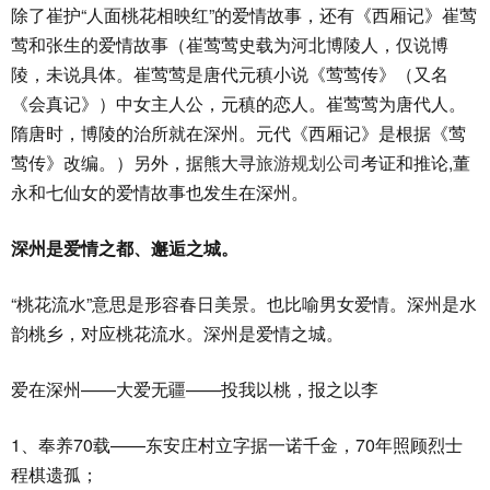
除了崔护“人面桃花相映红”的爱情故事，还有《西厢记》崔莺
莺和张生的爱情故事（崔莺莺史载为河北博陵人，仅说博
陵，未说具体。崔莺莺是唐代元稹小说《莺莺传》（又名
《会真记》）中女主人公，元稹的恋人。崔莺莺为唐代人。
隋唐时，博陵的治所就在深州。元代《西厢记》是根据《莺
莺传》改编。）另外，据熊大寻
旅游规划公司
考证和推论,董
永和七仙女的爱情故事也发生在深州。
深州是爱情之都、邂逅之城。
“桃花流水”意思是形容春日美景。也比喻男女爱情。深州是水
韵桃乡，对应桃花流水。深州是爱情之城。
爱在深州——大爱无疆——投我以桃，报之以李
1、奉养70载——东安庄村立字据一诺千金，70年照顾烈士
程棋遗孤；