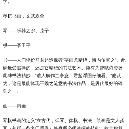
学。
琴棋书画，文武双全
琴——乐器之乡、弦子
棋——聂卫平
书——人们评价马君起造像碑“字画尤精绝，海内传宝之”。此
碑最受追捧的，还是它精绝的书法艺术。康有为曾赋诗赞扬
此碑书法精妙：“谁人解作兰亭意，君起浮图仔细看。”他认
为，这是最能体现王羲之笔意的书法作品，是唐代最好的碑
刻之一。
画——内画
琴棋书画的定义“在古代，弹琴、弈棋、书法、绘画是文人骚
客（包括一些名门闺秀）修身所必须掌握的技能，故合称琴