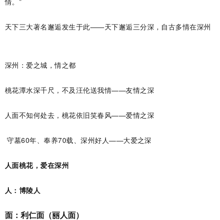
情。”
天下三大著名邂逅发生于此——天下邂逅三分深，自古多情在深州
深州：爱之城，情之都
桃花潭水深千尺，不及汪伦送我情——友情之深
人面不知何处去，桃花依旧笑春风——爱情之深
守墓60年、奉养70载、深州好人——大爱之深
人面桃花，爱在深州
人：博陵人
面：利仁面（丽人面）