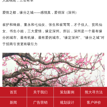
爱情之都，缘分之城——感情真，爱得深（深州）
崔护和绛娘、董永和七仙女、张生和崔莺莺，才子佳人、贫民仙
女、书生小姐，三大爱情，缘定深州。所以，深州是一个最有缘
分的城市、最有机缘、最有爱的城市。“缘定深州”、“缘分之城”对
于招商引资更有吸引力
首页
关于我们
策划案例
熊大寻方法
新闻
广告营销
规划设计
客户评价