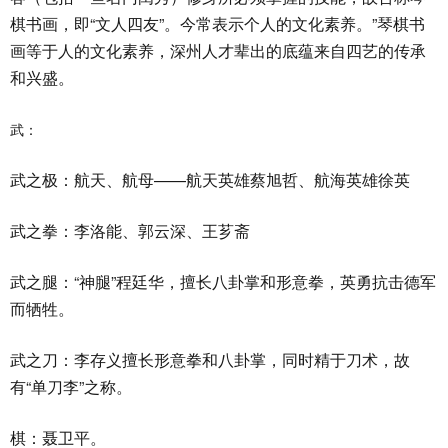
棋书画，即“文人四友”。今常表示个人的文化素养。”琴棋书
画等于人的文化素养，深州人才辈出的底蕴来自四艺的传承
和兴盛。
武：
武之极：航天、航母——航天英雄蔡旭哲、航海英雄徐英
武之拳：李洛能、郭云深、王芗斋
武之腿：“神腿”程廷华，擅长八卦掌和形意拳，英勇抗击德军
而牺牲。
武之刀：李存义擅长形意拳和八卦掌，同时精于刀术，故
有“单刀李”之称。
棋：聂卫平。