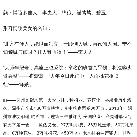
颜：博陵多佳人。李夫人、绛娘、崔莺莺、碧玉。
形容博陵美女的名句：
“北方有佳人，绝世而独立。一顾倾人城，再顾倾人国。宁不
知倾城与倾国？佳人难再得！”——李夫人；
“大师年纪老，高座上也凝眺；举名的班首真呆僗，将法聪头
做磐敲”——崔莺莺；“去年今日此门中，人面桃花相映
红”——绛娘。
面——深州是衡水第一大农业县，种植业、养殖业、林果业历史悠
久。深州市全市130万亩耕地，其中粮食面积60万亩，2013年，深
州市成功创建“吨粮市”，连续三年被评为“全国粮食生产先进单位”。
有天下第一仓——盈亿义仓。27万吨小麦、33万吨玉米、80万吨果
品、6万吨花生、3万吨棉花、450万立方米木材的生产能力。世界