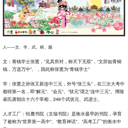
人——文、学、武、棋、颜
文：青钱学士张鷟，“见其所对，称天下无双”，“文辞如青铜
钱，万选万中”、，因此称张鷟为“青钱学士”
学：张鷟之孙张又新连中三元，外号“张三头”，在三次大考中
都得第一名，即“解元”、“会元”、“状元”谓之“连中三元”。博陵
崔氏唐朝出十六个宰相，246个武状元、武进士。
人才工厂：恒麓书院（文瑞书院）是衡水最早的书院，孕育
了被称为“世界第一高中”、“教育神话”、“高考工厂”的衡水中