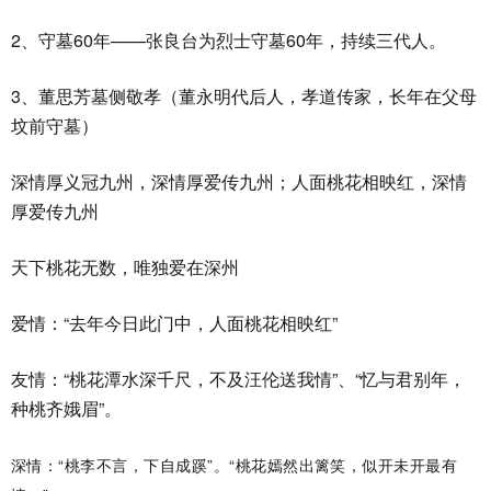
2、守墓60年——张良台为烈士守墓60年，持续三代人。
3、董思芳墓侧敬孝（董永明代后人，孝道传家，长年在父母
坟前守墓）
深情厚义冠九州，深情厚爱传九州；人面桃花相映红，深情
厚爱传九州
天下桃花无数，唯独爱在深州
爱情：“去年今日此门中，人面桃花相映红”
友情：“桃花潭水深千尺，不及汪伦送我情”、“忆与君别年，
种桃齐娥眉”。
深情：“桃李不言，下自成蹊”。“桃花嫣然出篱笑，似开未开最有