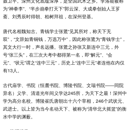
聂卫平。深州文化底蕴深厚，是全国武术之乡。李洛能被称
为“神拳李”、“半步崩拳打天下”郭云深、大成拳创始人王芗
斋、刘秀辰时得朝、柏树拜祖，在深州登基。
唐代名相魏知古。青钱学士张鷟“见其所对，称天下无
双”，“文辞如青铜钱，万选万中”，因此称张鷟为“青钱学士”，
其文大行一时，声名远播。张鷟之孙张又新连中三元，外
号“张三头”，在三次大考中都得第一名，即“解元”、“会
元”、“状元”谓之“连中三元”，历史上“连中三元”者连他在内仅
有13人。
古代庙学、书院（恒麓书院、博陵书院、文瑞书院——同院
异名）义学、清道光年间义学达245所，为天下之最！深州中
学为高分名校。博陵崔氏唐朝出十六个宰相，246个武状元、
武进士。以上皆为当今名动天下、被称为“清华北大摇篮”的衡
水中学的渊薮。