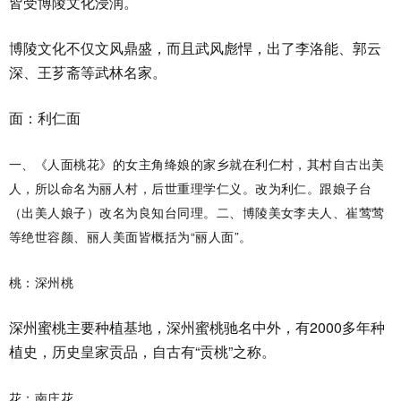
皆受博陵文化浸润。
博陵文化不仅文风鼎盛，而且武风彪悍，出了李洛能、郭云
深、王芗斋等武林名家。
面：利仁面
一、《人面桃花》的女主角绛娘的家乡就在利仁村，其村自古出美
人，所以命名为丽人村，后世重理学仁义。改为利仁。跟娘子台
（出美人娘子）改名为良知台同理。二、博陵美女李夫人、崔莺莺
等绝世容颜、丽人美面皆概括为“丽人面”。
桃：深州桃
深州蜜桃主要种植基地，深州蜜桃驰名中外，有2000多年种
植史，历史皇家贡品，自古有“贡桃”之称。
花：南庄花