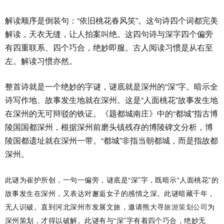
解读顺序是倒装句：“依旧桃花春风笑”。这句诗四个词都完美
解读，天衣无缝，让人拍案叫绝。这四句诗与深字四个偏旁
有四重联系、四个巧合，绝妙即服。古人阅读习惯是从右至
左。解读习惯亦然。
整首诗就是一个绝妙的字谜，谜底就是深州的“深”字。暗示全
诗写作地、故事发生地就在深州。这是“人面桃花”故事发生地
在深州的无可辩驳的铁证。《题都城南庄》中的“都城”指古博
陵国国都深州，根据深州前磨头镇残存的博陵碑文分析，博
陵国都遗址就在深州一带。“都城”非指当朝都城，而是指故都
深州。
此谜为崔护所创，一句一偏旁，谜底是“深”字，既暗示“人面桃花”的
故事发生在深州，又表达对邂逅女子的感情之深。此谜暗藏千年，
无人识破。直到河北深州市发展文旅，邀请熊大寻
旅游策划公司
为
深州策划，才得以破解。此谜有与“深”字有着四个巧合，绝妙无