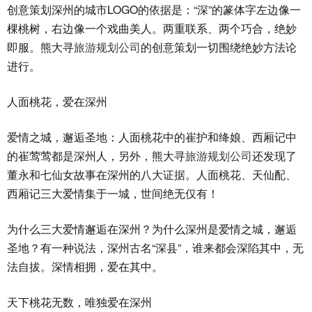
创意策划深州的城市LOGO的依据是：“深”的篆体字左边像一
棵桃树，右边像一个戏曲美人。两重联系、两个巧合，绝妙
即服。熊大寻
旅游规划公司
的创意策划一切围绕绝妙方法论
进行。
人面桃花，爱在深州
爱情之城，邂逅圣地：人面桃花中的崔护和绛娘、西厢记中
的崔莺莺都是深州人，另外，熊大寻
旅游规划公司
还发现了
董永和七仙女故事在深州的八大证据。人面桃花、天仙配、
西厢记三大爱情集于一城，世间绝无仅有！
为什么三大爱情邂逅在深州？为什么深州是爱情之城，邂逅
圣地？有一种说法，深州古名“深县”，谁来都会深陷其中，无
法自拔。深情相拥，爱在其中。
天下桃花无数，唯独爱在深州