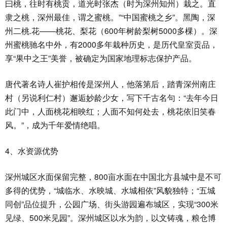
曰桃，往时有桃贡，道光时张杰（时为深州知州）栽之。直
隶之桃，深州最佳，谓之蜜桃。”“中国蜜桃之乡”。黑陶，深
州二桃.花——桃花、梨花（600年树龄梨树5000多棵）。深
州蜜桃驰名中外，有2000多年栽种历史，是历代皇室贡品，
享“果中之王”美誉，被确定为国家地理标志保护产品。
唐代著名诗人崔护相传是深州人，他落第后，踏青深州南庄
村（另说利仁村）邂逅妙龄少女，写下千古名句：“去年今日
此门中，人面桃花相映红；人面不知何处去，桃花依旧笑春
风。”，成为千年爱情绝唱。
4、水资源优势
深州城区水面保留完整，800亩水面在中国北方县城中是不可
多得的优势，“城临水、水映城、水城相依”风貌独特；“五城
同创”品位提升，公园广场、街头游园遍布城区，实现“300米
见绿、500米见园”。深州城区以水为韵，以文铸魂，粮仓博