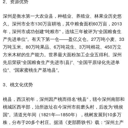
2、资源优势
深州是衡水第一大农业县，种植业、养殖业、林果业历史悠
久。深州市全市130万亩耕地，其中粮食面积60万亩，2013
年，深州市成功创建“吨粮市”，连续三年被评为“全国粮食生
产先进单位”。有天下第一仓——盈亿义仓。27万吨小麦、33
万吨玉米、80万吨果品、6万吨花生、3万吨棉花、450万立
方米木材的生产能力。世界最大面粉加工企业五得利。深州
先后荣获“全国粮食生产先进市(县)”、“全国平原绿化先进单
位”、“国家蜜桃生产基地县”。
3、桃文化优势
桃县，西汉初年，深州因产桃而得名“桃县”，辖今深州南部和
桃城区西半部，治所故址在今深州市前磨头村，后改为“桃侯
国”。清道光年间（1821年—1850年），桃树发展到10多万
株，分布于20多个村庄。据清《吏部爵轶书》载：“深州土产