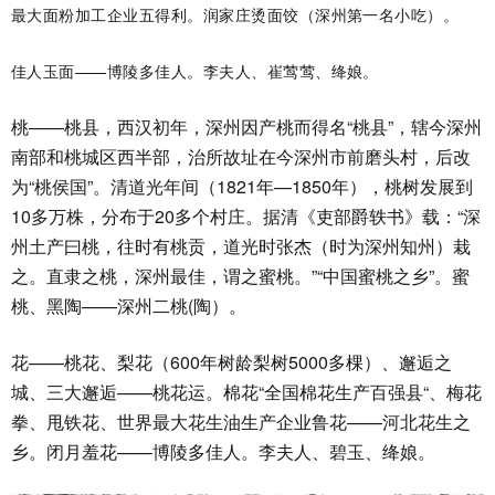
最大面粉加工企业五得利。润家庄烫面饺（深州第一名小吃）。
佳人玉面——博陵多佳人。李夫人、崔莺莺、绛娘。
桃——桃县，西汉初年，深州因产桃而得名“桃县”，辖今深州
南部和桃城区西半部，治所故址在今深州市前磨头村，后改
为“桃侯国”。清道光年间（1821年—1850年），桃树发展到
10多万株，分布于20多个村庄。据清《吏部爵轶书》载：“深
州土产曰桃，往时有桃贡，道光时张杰（时为深州知州）栽
之。直隶之桃，深州最佳，谓之蜜桃。”“中国蜜桃之乡”。蜜
桃、黑陶——深州二桃(陶）。
花——桃花、梨花（600年树龄梨树5000多棵）、邂逅之
城、三大邂逅——桃花运。棉花“全国棉花生产百强县“、梅花
拳、甩铁花、世界最大花生油生产企业鲁花——河北花生之
乡。闭月羞花——博陵多佳人。李夫人、碧玉、绛娘。