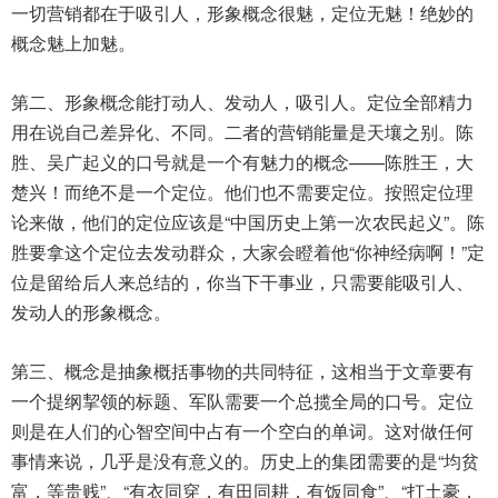
一切营销都在于吸引人，形象概念很魅，定位无魅！绝妙的
概念魅上加魅。
第二、形象概念能打动人、发动人，吸引人。定位全部精力
用在说自己差异化、不同。二者的营销能量是天壤之别。陈
胜、吴广起义的口号就是一个有魅力的概念——陈胜王，大
楚兴！而绝不是一个定位。他们也不需要定位。按照定位理
论来做，他们的定位应该是“中国历史上第一次农民起义”。陈
胜要拿这个定位去发动群众，大家会瞪着他“你神经病啊！”定
位是留给后人来总结的，你当下干事业，只需要能吸引人、
发动人的形象概念。
第三、概念是抽象概括事物的共同特征，这相当于文章要有
一个提纲挈领的标题、军队需要一个总揽全局的口号。定位
则是在人们的心智空间中占有一个空白的单词。这对做任何
事情来说，几乎是没有意义的。历史上的集团需要的是“均贫
富，等贵贱”、“有衣同穿，有田同耕，有饭同食”、“打土豪，