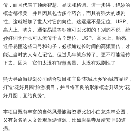
传，而且代表了顶级智慧、品味和格调。进一步讲，绝妙的
概念都很美，并且因其包含多个巧合，而具有强大的戏剧
性。这就增加了世人对它的向往。这远远不是定位、USP、
高大上、响亮、通俗易懂等标准可以比拟的！别的不说，绝
妙好词为什么可以流传千古？定位、USP、高大上、响亮、
通俗易懂这些口号和句子，必须通过长时间的高频宣传，才
能让当时的人有点记忆。但过几年就忘掉了。更不可能流传
下去。因为，它们太没有智慧含量、太没有戏剧性了！
熊大寻
旅游规划公司
结合项目和宜良“花城水乡”的城市品牌，
打造“花好月圆”旅游项目，并且将宜良的形象概念升级为“花
好月圆，宜结良缘”。
本项目既有丰富的自然风景旅游资源比如小白龙森林公园，
又有著名的人文景观旅游资源，比如岩泉寺及靖安哨68道
拐。