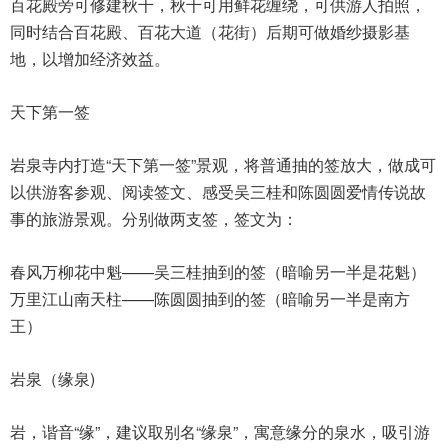
百花殿旁可修建秋千，秋千可用鲜花缠绕，可供游人拍照，
同时结合百花殿、百花大道（花街）后期可做婚纱摄影基
地，以增加经济效益。
天下第一签
岩泉寺内打造“天下第一签”景观，将普通抽的签放大，做成可
以供游客参观、阅读签文、感受吴三桂和陈圆圆爱情传说故
事的旅游景观。分别做两支签，签文为：
春风万柳花中魁——吴三桂抽到的签（暗喻另一半是花魁）
万里江山南天柱——陈圆圆抽到的签（暗喻另一半是南方
王）
岩泉（缘泉)
岩，谐音“缘”，建议取别名“缘泉”，寓意缘分的泉水，吸引游