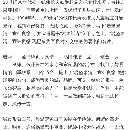
20世纪80年代初，钱伟长夫妇受叔父之托专程来滇，特往岩
泉寺相访，但寺被乡民拆除，仅保留了几块石碑，遗址隐约
可见。1994年6月，80余岁的钱伟长再次携夫人重游宜良岩
泉寺，看到寺已修复，无比欣慰，欣然挥毫，写下“岩坚泉
清，宜结良缘”，并应邀题书“岩泉禅寺”立于寺之上。“岩坚泉
清，宜结良缘”现已成为宜良对外交往最为著名的名片。
岩坚——爱情坚贞，泉清——感情纯洁，宜——适合，良
——良缘。钱伟长在岩泉寺和宜良县的名字中，找到了与爱
情的四重联系、四个巧合。提出了“岩坚泉清，宜结良缘”绝妙
即服的名句。成为宜良的城市品牌。可见，绝妙即服是一种
顶级智慧。越是高端的人群，越是欣赏和认同。当然，更能
得到广大群众的支持。而且，一旦做到绝妙，就是无法超
越、流传千古。
城市形象口号、旅游形象口号关键在于绝妙。所谓的高大
上、响亮、通俗易懂都不重要。绝妙不仅无法超越、千古流