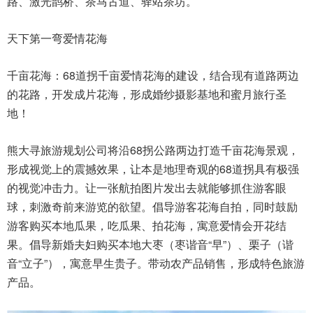
路、激光鹊桥、茶马古道、驿站茶坊。
天下第一弯爱情花海
千亩花海：68道拐千亩爱情花海的建设，结合现有道路两边
的花路，开发成片花海，形成婚纱摄影基地和蜜月旅行圣
地！
熊大寻
旅游规划公司
将沿68拐公路两边打造千亩花海景观，
形成视觉上的震撼效果，让本是地理奇观的68道拐具有极强
的视觉冲击力。让一张航拍图片发出去就能够抓住游客眼
球，刺激奇前来游览的欲望。倡导游客花海自拍，同时鼓励
游客购买本地瓜果，吃瓜果、拍花海，寓意爱情会开花结
果。倡导新婚夫妇购买本地大枣（枣谐音“早”）、栗子（谐
音“立子”），寓意早生贵子。带动农产品销售，形成特色旅游
产品。