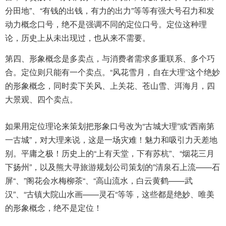
分田地”、“有钱的出钱，有力的出力”等等有强大号召力和发
动力概念口号，绝不是强调不同的定位口号。定位这种理
论，历史上从未出现过，也从来不需要。
第四、形象概念是多卖点，与消费者需求多重联系、多个巧
合。定位则只能有一个卖点。“风花雪月，自在大理”这个绝妙
的形象概念，同时卖下关风、上关花、苍山雪、洱海月，四
大景观、四个卖点。
如果用定位理论来策划把形象口号改为“古城大理”或“西南第
一古城”，对大理来说，这是一场灾难！魅力和吸引力天差地
别。平庸之极！历史上的“上有天堂，下有苏杭”、“烟花三月
下扬州”，以及熊大寻
旅游规划公司
策划的”清泉石上流——石
屏“、”阁花会水梅柳茶“、“高山流水，白云黄鹤——武
汉”、“古镇大院山水画——灵石“等等，这些都是绝妙、唯美
的形象概念，绝不是定位！