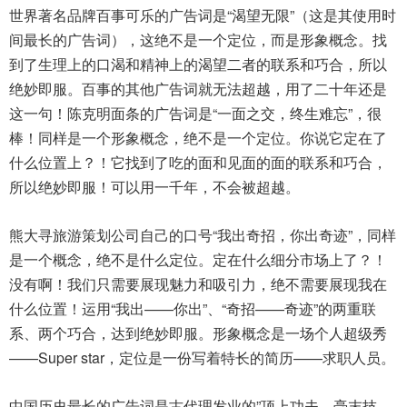
世界著名品牌百事可乐的广告词是“渴望无限”（这是其使用时
间最长的广告词），这绝不是一个定位，而是形象概念。找
到了生理上的口渴和精神上的渴望二者的联系和巧合，所以
绝妙即服。百事的其他广告词就无法超越，用了二十年还是
这一句！陈克明面条的广告词是“一面之交，终生难忘”，很
棒！同样是一个形象概念，绝不是一个定位。你说它定在了
什么位置上？！它找到了吃的面和见面的面的联系和巧合，
所以绝妙即服！可以用一千年，不会被超越。
熊大寻
旅游策划公司
自己的口号“我出奇招，你出奇迹”，同样
是一个概念，绝不是什么定位。定在什么细分市场上了？！
没有啊！我们只需要展现魅力和吸引力，绝不需要展现我在
什么位置！运用“我出——你出”、“奇招——奇迹”的两重联
系、两个巧合，达到绝妙即服。形象概念是一场个人超级秀
——Super star，定位是一份写着特长的简历——求职人员。
中国历史最长的广告词是古代理发业的”顶上功夫，毫末技