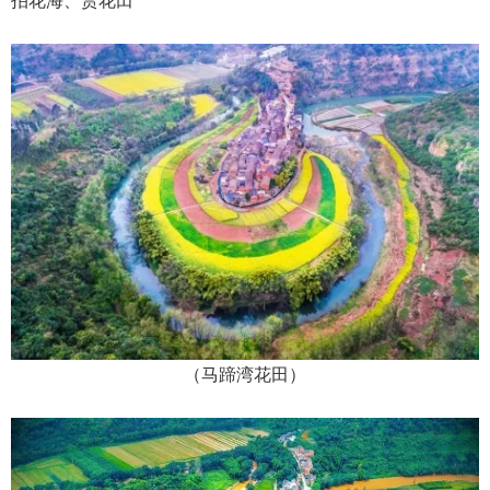
（马蹄湾花田）