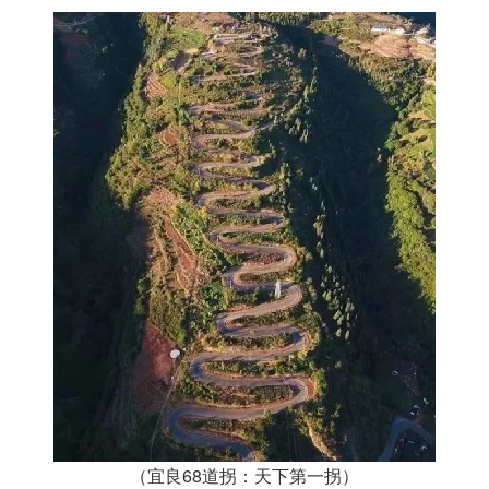
（宜良68道拐：天下第一拐）