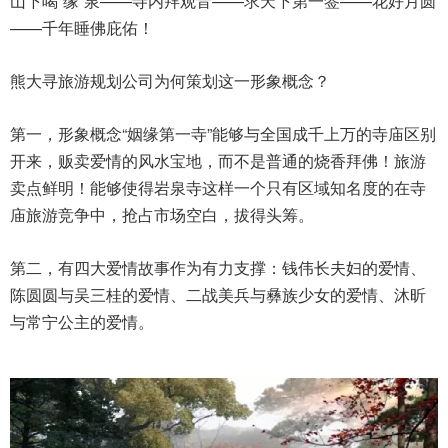
山下喝“缘”泉——寺内拜观音——求天下第一签——花好月圆
——千年睡佛庇佑！
熊大寻
旅游规划公司
为何策划这一形象概念？
第一，形象概念“姻缘第一寺”能够与全国成千上万的寺庙区别
开来，贩卖爱情的风水宝地，而不是普通的烧香拜佛！旅游
卖点鲜明！能够使得岩泉寺这样一个只有区域知名度的在寺
庙旅游竞争中，抢占市场空白，拔得头筹。
第二，有四大爱情故事作为有力支撑：钱伟长夫妇的爱情、
陈圆圆与吴三桂的爱情、二战美兵与彝族少女的爱情、沐昕
与常宁公主的爱情。