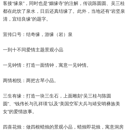
客接“缘泉”，同时也是“姻缘寺”的注解，传说陈圆圆、吴三桂
都在此饮了泉水，日后还真结缘了。此外，当地还有“岩坚泉
清，宜结良缘”的题字。
宣传口号：结奇缘，游缘（岩）泉
一到十不同爱情主题景观小品
一见钟情：打造一面情钟，寓意一见钟情。
两情相悦：两把古琴小品。
三生有缘：打造一块三生石，上面雕刻“吴三桂与陈圆
圆”、“钱伟长与孔祥瑛”以及“美国空军大兵与靖安哨彝族美
女”的爱情故事。
四喜花烛：做四根蜡烛的景观小品，蜡烛即花烛，寓意洞房