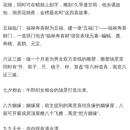
花烛，同时可在蜡烛上刻字，雕刻“久旱逢甘雨，他乡遇故
知，洞房花烛夜，金榜题名时”这四喜故事。
五福临门：福禄寿喜财为五福。建一座“五福门”——福禄寿喜
财门，一道拱门包含“福禄寿喜财”谐音表现元素--蝙蝠、鹿、
寿桃、喜鹊、元宝。
六证三媒：做一个月老为男女双方牵线的雕塑，雕塑场景里
同时有“升、剪子、尺、镜子、秤、算盘”等六种道具，寓意六
证三媒。
七夕相会：牛郎织女相会的场景打造出来。
八方姻缘：姻缘屋，前文提到的寓意喜结良缘的姻缘屋，八
面可开窗或房顶屋檐八个飞檐，寓意“把方姻缘”。
九九天长：寺内现有滴水潭。