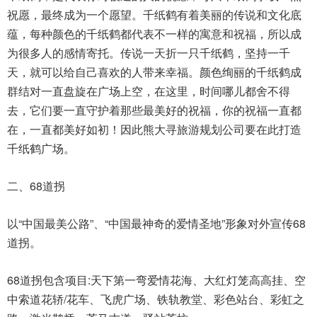
祝愿，最终成为一个愿望。千纸鹤有着美丽的传说和文化底
蕴，每种颜色的千纸鹤都代表不一样的寓意和祝福，所以成
为很多人的感情寄托。传说一天折一只千纸鹤，坚持一千
天，就可以给自己喜欢的人带来幸福。颜色绚丽的千纸鹤成
群结对一直盘旋在广场上空，在这里，时间哪儿都舍不得
去，它们要一直守护着那些最美好的祝福，你的祝福一直都
在，一直都美好如初！因此熊大寻
旅游规划公司
要在此打造
千纸鹤广场。
二、68道拐
以“中国最美公路”、“中国最神奇的爱情圣地”形象对外宣传68
道拐。
68道拐包含项目:天下第一弯爱情花海、大红灯笼高高挂、空
中索道花轿/花车、飞虎广场、铁轨教堂、彩色站台、彩虹之