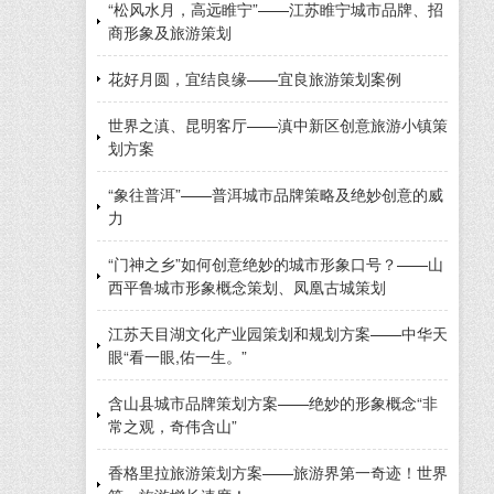
“松风水月，高远睢宁”——江苏睢宁城市品牌、招
商形象及旅游策划
花好月圆，宜结良缘——宜良旅游策划案例
世界之滇、昆明客厅——滇中新区创意旅游小镇策
划方案
“象往普洱”——普洱城市品牌策略及绝妙创意的威
力
“门神之乡”如何创意绝妙的城市形象口号？——山
西平鲁城市形象概念策划、凤凰古城策划
江苏天目湖文化产业园策划和规划方案——中华天
眼“看一眼,佑一生。”
含山县城市品牌策划方案——绝妙的形象概念“非
常之观，奇伟含山”
香格里拉旅游策划方案——旅游界第一奇迹！世界