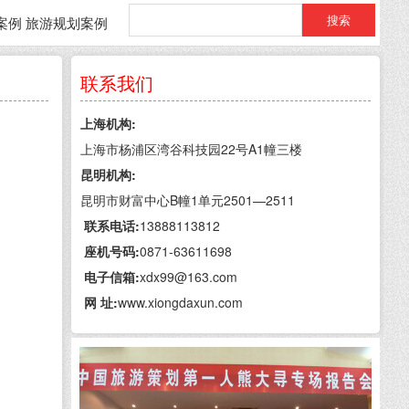
案例
旅游规划案例
联系我们
熊大寻旅游策划公司
上海机构:
上海市杨浦区湾谷科技园22号A1幢三楼
昆明机构:
昆明市财富中心B幢1单元2501—2511
联系电话:
13888113812
座机号码:
0871-63611698
电子信箱:
xdx99@163.com
网 址:
www.xiongdaxun.com